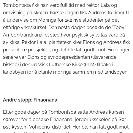
Tombontsoa fikk han verdifull tid med rektor Lala og
omvisning på skolen. Første dagen fikk Andreas to timer til
å undervise om Moringa for 152 nye studenter på det
ettårige yrkeskurset. Den neste dagen besøkte de "Toby"
Ambohitrandriana, et sted hvor psykisk syke tas vare på
av kirka. Rektor Lala, planteteknikker Elons og Andreas fikk
presentere prosjektet, og det ble tatt godt imot. Fire dager
senere var Elons og synodepresidenten (tilsvarende
biskop) i den Gassisk Lutherske Kirke (FLM) tilbake i
landsbyen for å plante moringa sammen med landsbyen!
Andre stopp: Fihaonana
Etter gode dager på Tombontsoa satte Andreas kursen
sørover for å besøke Fihaonana, jordbruksskolen på Sør-
øst-kysten i Vohipeno-distriktet. Her ble han tatt godt imot