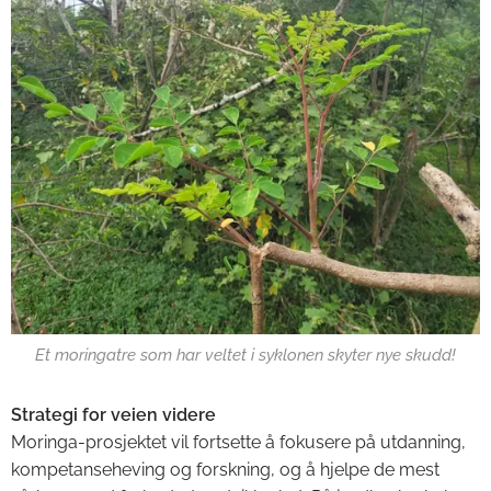
Et moringatre som har veltet i syklonen skyter nye skudd!
Strategi for veien videre
Moringa-prosjektet vil fortsette å fokusere på utdanning,
kompetanseheving og forskning, og å hjelpe de mest