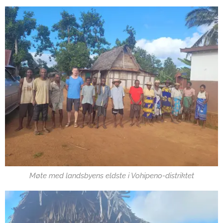
Møte med landsbyens eldste i Vohipeno-distriktet