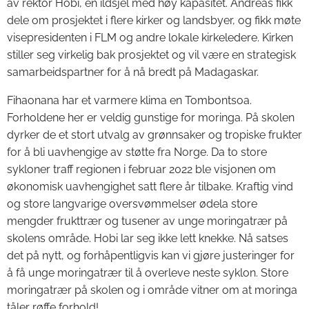
av rektor Hobi, en ildsjel med høy kapasitet. Andreas fikk
dele om prosjektet i flere kirker og landsbyer, og fikk møte
visepresidenten i FLM og andre lokale kirkeledere. Kirken
stiller seg virkelig bak prosjektet og vil være en strategisk
samarbeidspartner for å nå bredt på Madagaskar.
Fihaonana har et varmere klima en Tombontsoa.
Forholdene her er veldig gunstige for moringa. På skolen
dyrker de et stort utvalg av grønnsaker og tropiske frukter
for å bli uavhengige av støtte fra Norge. Da to store
sykloner traff regionen i februar 2022 ble visjonen om
økonomisk uavhengighet satt flere år tilbake. Kraftig vind
og store langvarige oversvømmelser ødela store
mengder frukttrær og tusener av unge moringatrær på
skolens område. Hobi lar seg ikke lett knekke. Nå satses
det på nytt, og forhåpentligvis kan vi gjøre justeringer for
å få unge moringatrær til å overleve neste syklon. Store
moringatrær på skolen og i område vitner om at moringa
tåler røffe forhold!