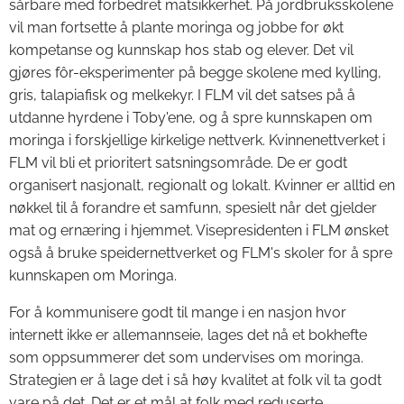
sårbare med forbedret matsikkerhet. På jordbruksskolene
vil man fortsette å plante moringa og jobbe for økt
kompetanse og kunnskap hos stab og elever. Det vil
gjøres fôr-eksperimenter på begge skolene med kylling,
gris, talapiafisk og melkekyr. I FLM vil det satses på å
utdanne hyrdene i Toby'ene, og å spre kunnskapen om
moringa i forskjellige kirkelige nettverk. Kvinnenettverket i
FLM vil bli et prioritert satsningsområde. De er godt
organisert nasjonalt, regionalt og lokalt. Kvinner er alltid en
nøkkel til å forandre et samfunn, spesielt når det gjelder
mat og ernæring i hjemmet. Visepresidenten i FLM ønsket
også å bruke speidernettverket og FLM's skoler for å spre
kunnskapen om Moringa.
For å kommunisere godt til mange i en nasjon hvor
internett ikke er allemannseie, lages det nå et bokhefte
som oppsummerer det som undervises om moringa.
Strategien er å lage det i så høy kvalitet at folk vil ta godt
vare på det. Det er et mål at folk med reduserte