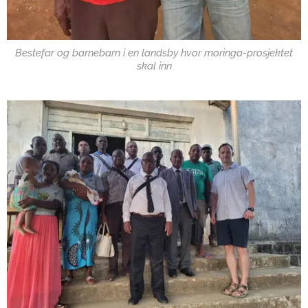
Bestefar og barnebarn i en landsby hvor moringa-prosjektet
skal inn