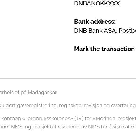
DNBANOKKXXX
Bank address:
DNB Bank ASA, Postb
Mark the transaction
l arbeidet på Madagaskar.
nkludert gaveregistrering, regnskap, revisjon og overførin
l kontoen «Jordbruksskolenes» (JV) for «Moringa-prosjek
om NMS, og prosjektet revideres av NMS for å sikre at 