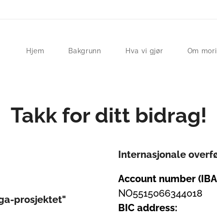
Hjem
Bakgrunn
Hva vi gjør
Om mor
Takk for ditt bidrag!
Internasjonale overf
Account number (IBA
NO5515066344018
a-prosjektet"
BIC address: