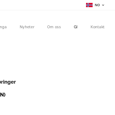
NO
inga
Nyheter
Om oss
GI
Kontakt
øringer
N)