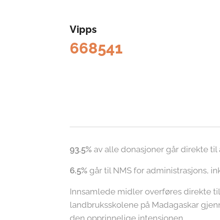
Vipps
668541
93.5%
av alle donasjoner går direkte ti
6.5%
går til NMS for administrasjons, i
Innsamlede midler overføres direkte ti
landbruksskolene på Madagaskar gjenn
den opprinnelige intensjonen.