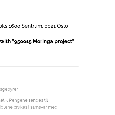
oks 1600 Sentrum, 0021 Oslo
 with "950015 Moringa project"
gsgebyrer.
tet». Pengene sendes til
midlene brukes i samsvar med